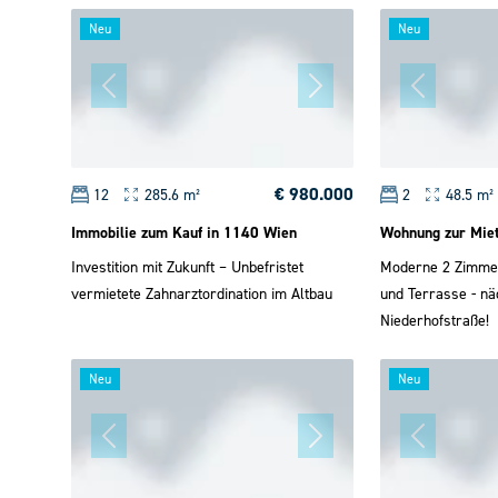
Neu
Neu
€ 980.000
12
285.6 m²
2
48.5 m²
Immobilie zum Kauf in 1140 Wien
Wohnung zur Mie
Investition mit Zukunft – Unbefristet
Moderne 2 Zimme
vermietete Zahnarztordination im Altbau
und Terrasse - nä
Niederhofstraße!
Neu
Neu