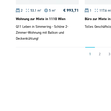
€ 993,71
2
53.1 m²
5 m²
1
117.6 m
Wohnung zur Miete in 1110 Wien
Büro zur Miete i
Q11 Leben in Simmering - Schöne 2-
Tolles Geschäftslo
Zimmer-Wohnung mit Balkon und
Deckenkühlung!
1
2
3