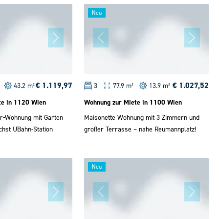
Neu
€ 1.119,97
€ 1.027,52
43.2 m²
3
77.9 m²
13.9 m²
te in 1120 Wien
Wohnung zur Miete in 1100 Wien
r-Wohnung mit Garten
Maisonette Wohnung mit 3 Zimmern und
chst UBahn-Station
großer Terrasse – nahe Reumannplatz!
Neu