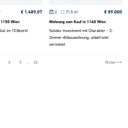
€ 1.489,07
€ 89.000
²
2
71.5 m²
n 1150 Wien
Wohnung zum Kauf in 1140 Wien
kal im 15.Bezirk!
Solides Investment mit Charakter – 2-
Zimmer-Altbauwohnung, unbefristet
vermietet
4
5
…
26
Weiter