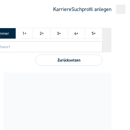
Karriere
Suchprofil anlegen
Open
immer
1+
2+
3+
4+
5+
Zurücksetzen