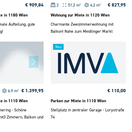
€ 909,84
€ 827,95
2
51.2 m²
4.2 m²
te in 1180 Wien
Wohnung zur Miete in 1120 Wien
male Aufteilung, gute
Charmante Zweizimmerwohnung mit
g!
Balkon! Nahe zum Meidlinger Markt
Neu
€ 1.399,95
€ 110,00
6.9 m²
te in 1110 Wien
Parken zur Miete in 1110 Wien
mering - Schöne
Stellplatz in zentraler Garage - Lorystraße
it3 Zimmern, Balkon und
74