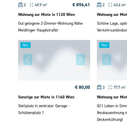
€ 896,41
2
49.9 m²
2
43.6 m²
Wohnung zur Miete in 1120 Wien
Wohnung zur Mie
Gut gelegene 2-Zimmer-Wohnung Nähe
Schöne Lage, opti
Meidlinger Hauptstraße!
Verkehrsanbindun
Neu
Neu
€ 80,00
3
77.7 m²
Sonstige zur Miete in 1140 Wien
Wohnung zur Mie
Stellplatz in zentraler Garage -
Q11 Leben in Sim
Schützenplatz 1
Neubauwohnung m
Deckenkühlung!