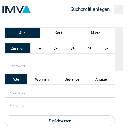
Suchprofil anlegen
Open
Alle
Kauf
Miete
Zimmer
1+
2+
3+
4+
5+
Alle
Wohnen
Gewerbe
Anlage
Zurücksetzen