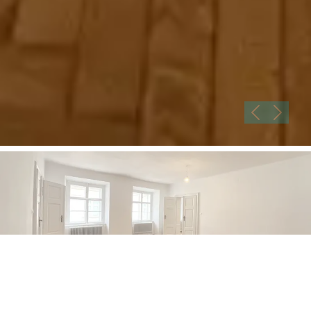
Geräumige 4-Zimmer-
Wohnung in top Lage des
1. Bezirks!
1010 Wien | 152 m²