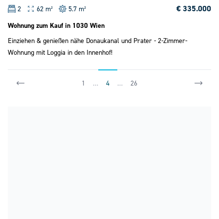
€ 335.000
2
62 m²
5.7 m²
Wohnung zum Kauf in 1030 Wien
Einziehen & genießen nähe Donaukanal und Prater - 2-Zimmer-
Wohnung mit Loggia in den Innenhof!
1
…
4
…
26