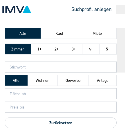
Suchprofil anlegen
Open
Alle
Kauf
Miete
Zimmer
1+
2+
3+
4+
5+
Alle
Wohnen
Gewerbe
Anlage
Zurücksetzen